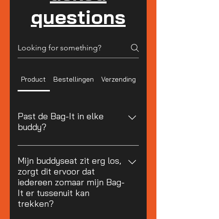
questions
Product
Bestellingen
Verzending
Retourneren
Past de Bag-It in elke
buddy?
Ja, de Bag-It past in principe in
elke buddy. Hoe makkelijk deze
Mijn buddyseat zit erg los,
zorgt dit ervoor dat
erin past ligt soms wel aan de
iedereen zomaar mijn Bag-
manier waarop deze wordt
It er tussenuit kan
opgevouwen.
trekken?