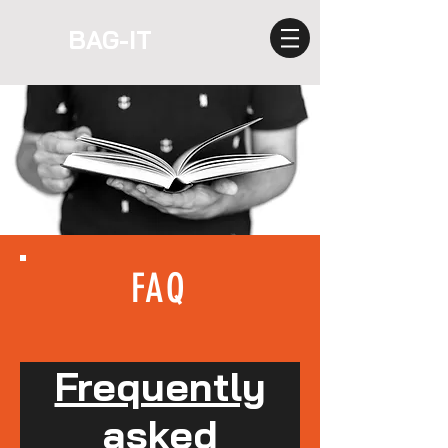
BAG-IT
FAQ
Frequently
asked